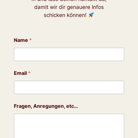
damit wir dir genauere Infos
schicken können!
Name
*
*
Email
*
F
r
a
g
e
n
Fragen, Anregungen, etc…
,
E
m
a
i